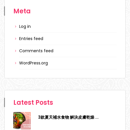
Meta
Log in
Entries feed
Comments feed
WordPress.org
Latest Posts
3款夏天補水食物 解決皮膚乾燥
...