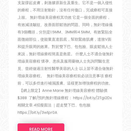
支架撐起皮膚，刺激膠原新生及重生。它不是一個入侵性
的療程，不用注射動針，沒有任何傷口，完成療程可直接
上妝。 無針埋線美容療程其功效 它是一個全面的療程，
有效減淡皺紋、改善面部鬆弛的問題。同時，無針埋線儀
有3個機頭，分別是1.5MM、3MM和4.5MM。有效緊貼全
面微細部位，使能量直達肌底，幫助緊緻肌膚，達致V面
和提升眼周的效果。對於雙下巴、包包臉、眼皮鬆弛人士
來說，無針埋線療程簡直是救星。 什麼人士不適合做無針
埋線美容療程 懷孕、患疾及服用藥物人士先詢問醫生意
見、曾經做過注射性醫學美容的人士 以上皆不適合做無針
埋線美容療程。 無針埋線美容療程前必須注意事項 療程
前，可以多些進行補濕護膚。這樣更加增強療程的功效。
【網上限定】Anne Marie 無針埋線美容療程 體驗價
$388 了解/預約無針埋線療程： https://bit.ly/2Tgi2Dx
相關文章 4招瘦面法 ｜趕走雙下巴、包包臉
https://bit.ly/3wtpr0A
READ MORE