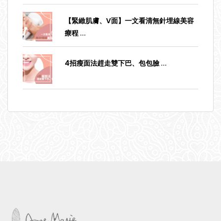
【緊緻肌膚、V面】一文看清無針埋線美容
療程
...
4招瘦面法趕走雙下巴、包包臉
...