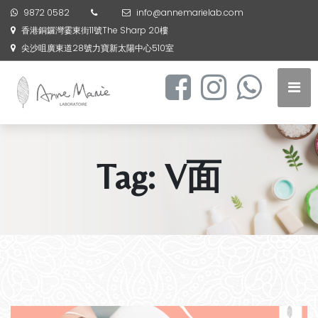
9872 0582
info@annemarielab.com
香港銅鑼灣霎東街11號The Sharp 20樓
尖沙咀廣東道28號力寶新太陽中心510室
Tag:
V面