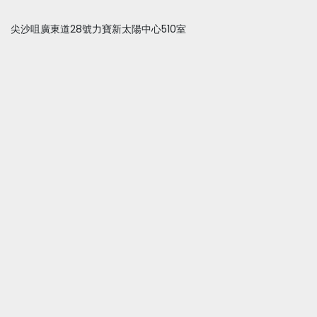
尖沙咀廣東道28號力寶新太陽中心510室