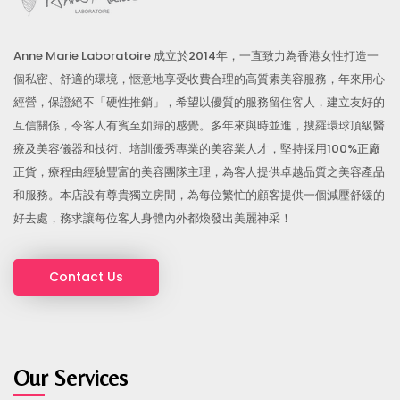
Anne Marie Laboratoire 成立於2014年，一直致力為香港女性打造一
個私密、舒適的環境，愜意地享受收費合理的高質素美容服務，年來用心
經營，保證絕不「硬性推銷」，希望以優質的服務留住客人，建立友好的
互信關係，令客人有賓至如歸的感覺。多年來與時並進，搜羅環球頂級醫
療及美容儀器和技術、培訓優秀專業的美容業人才，堅持採用100%正廠
正貨，療程由經驗豐富的美容團隊主理，為客人提供卓越品質之美容產品
和服務。本店設有尊貴獨立房間，為每位繁忙的顧客提供一個減壓舒緩的
好去處，務求讓每位客人身體內外都煥發出美麗神采！
Contact Us
Our Services