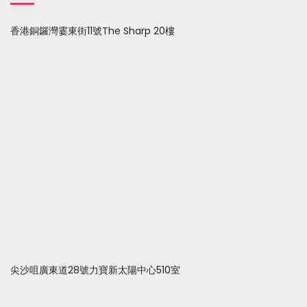
香港銅鑼灣霎東街11號The Sharp 20樓
尖沙咀廣東道28號力寶新太陽中心510室