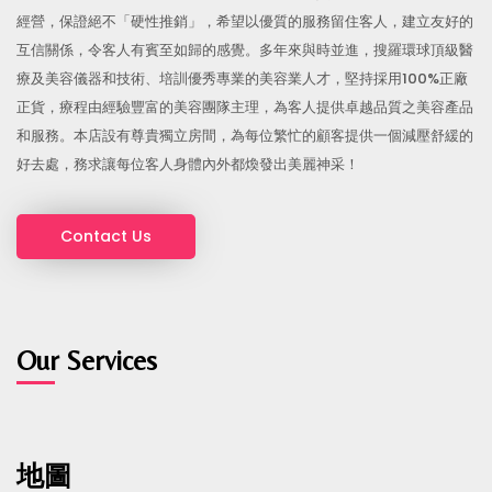
經營，保證絕不「硬性推銷」，希望以優質的服務留住客人，建立友好的
互信關係，令客人有賓至如歸的感覺。多年來與時並進，搜羅環球頂級醫
療及美容儀器和技術、培訓優秀專業的美容業人才，堅持採用100%正廠
正貨，療程由經驗豐富的美容團隊主理，為客人提供卓越品質之美容產品
和服務。本店設有尊貴獨立房間，為每位繁忙的顧客提供一個減壓舒緩的
好去處，務求讓每位客人身體內外都煥發出美麗神采！
Contact Us
Our Services
地圖