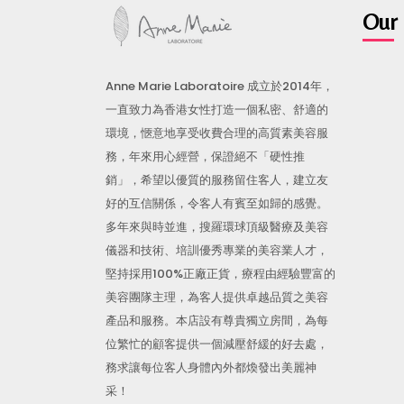
Our 
Anne Marie Laboratoire 成立於2014年，
一直致力為香港女性打造一個私密、舒適的
環境，愜意地享受收費合理的高質素美容服
務，年來用心經營，保證絕不「硬性推
銷」，希望以優質的服務留住客人，建立友
好的互信關係，令客人有賓至如歸的感覺。
多年來與時並進，搜羅環球頂級醫療及美容
儀器和技術、培訓優秀專業的美容業人才，
堅持採用100%正廠正貨，療程由經驗豐富的
美容團隊主理，為客人提供卓越品質之美容
產品和服務。本店設有尊貴獨立房間，為每
位繁忙的顧客提供一個減壓舒緩的好去處，
務求讓每位客人身體內外都煥發出美麗神
采！