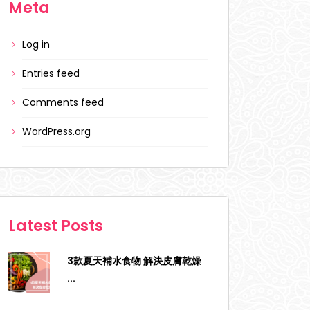
Meta
Log in
Entries feed
Comments feed
WordPress.org
Latest Posts
3款夏天補水食物 解決皮膚乾燥
...