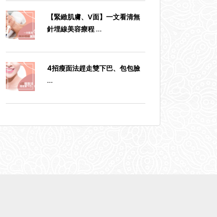
【緊緻肌膚、V面】一文看清無
針埋線美容療程
...
4招瘦面法趕走雙下巴、包包臉
...