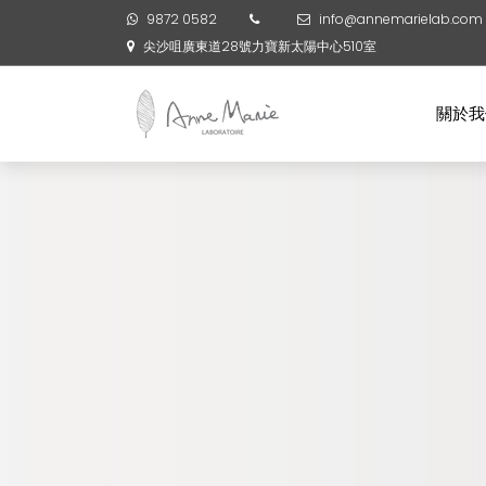
9872 0582
info@annemarielab.com
尖沙咀廣東道28號力寶新太陽中心510室
關於我